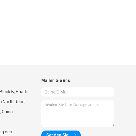
Mailen Sie uns
lock B, Huadi
n North Road,
, China
qq.com
Senden Sie