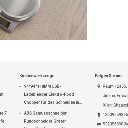
Küchenwerkzeuge
Folgen Sie uns
94*94*118MM USB-
Raum 12a05, B
it
Ladeblender Elektro-Food
Jinzuo, Erhua
Chopper für das Schneiden in
Xi'an, Shaanxi
der Küche
te 7
ABS Gemüseschneider
13609259396
fe
Rundschneider Grater
532056898@