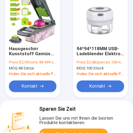
Hausgeschirr
94*94*118MM USB-
Kunststoff Gemüse
Ladeblender Elektro-
Trinkmaschine für
Food Chopper für
Preis:
$2.99/sets 48-499 sets
Preis:
$2.88/pieces 100-499 pieces
Obst Gemüse Grüne
das Schneiden in der
MOQ:
48 Sätze
MOQ:
100 Stück
Küchenschneider
Küche
Holen Sie sich aktuelle Preis
Holen Sie sich aktuelle Preis
Kontakt
Kontakt
Sparen Sie Zeit
Lassen Sie uns mit Ihnen die besten
Produkte kontaktieren.