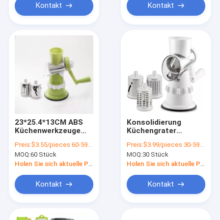
Kontakt
Kontakt
23*25.4*13CM ABS
Konsolidierung
Küchenwerkzeuge
Küchengrater
Multifunktions-
Edelstahl
Preis:
$3.55/pieces 60-599 pieces
Preis:
$3.99/pieces 30-599 pieces
Lebensmittelverarbeiter
Handschneidemaschine
MOQ:
60 Stück
MOQ:
30 Stück
Handwerk
für Gemüseschnitt
Gemüseschneider
Holen Sie sich aktuelle Preis
Holen Sie sich aktuelle Preis
Schneider Hand Mini-
Fleischminder
Kontakt
Kontakt
Haushalt