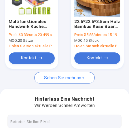
Fabrik Tour
Qualitätskontrolle
Multifunktionales
22.5*22.5*3.5cm Holz
Handwerk Küche
Bambus Käse Board
Kontakt
Gemüseschneider
Set für OEM/ODM
Preis:
$3.33/sets 20-499 sets
Preis:
$5.88/pieces 15-199 pieces
Schneider Dicer
unterstützt
MOQ:
20 Sätze
MOQ:
15 Stück
Lebensmittelgrater
Referenzen
Custom Logo
Holen Sie sich aktuelle Preis
Holen Sie sich aktuelle Preis
Kontakt
Kontakt
Elektrische Reinigungsmittel
Sehen Sie mehr an
Küchenwerkzeuge
kleine Küchengeräte
Hinterlass Eine Nachricht
Wir Werden Schnell Antworten
Geräte zur Luftqualität
Küchenspeichergestell