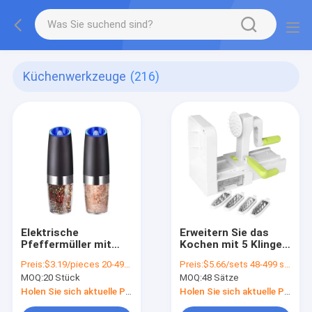
Küchenwerkzeuge
(216)
Elektrische
Erweitern Sie das
Pfeffermüller mit
Kochen mit 5 Klingen
Kostüm-Logo
Veggie Spiral Slicer
Preis:
$3.19/pieces 20-499 pieces
Preis:
$5.66/sets 48-499 sets
Wiederaufladbare
ABS PS TPR 420
MOQ:
20 Stück
MOQ:
48 Sätze
Salz- und
Edelstahl
Pfeffermühle
Holen Sie sich aktuelle Preis
Holen Sie sich aktuelle Preis