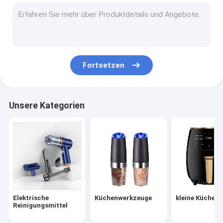
Küchengeräte
Barwerkzeuge
Festfest-Hausdekoration
Fortsetzen
Gartenschlauch-Set
Festlichkeitslichtdekoration
Unsere Kategorien
Intelligentes Türschloss
Zubereitungen für die Verarbeitung von Zellstoff
Verkauf in den Geschäften
Neuzugang
Elektrische
Küchenwerkzeuge
kleine Küchen
Bestellungen können direkt abgegeben werden
Reinigungsmittel