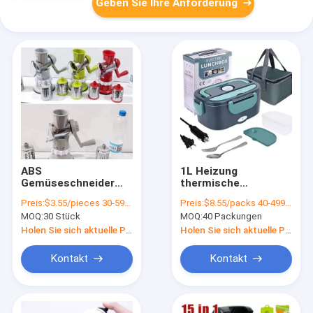
Geben Sie Ihre Anforderung
ABS
1L Heizung
Gemüseschneider
thermische
Rundschneider
elektrische Lunchbox
Preis:
$3.55/pieces 30-599 pieces
Preis:
$8.55/packs 40-499 packs
Grater Kartoffel
mit 304 Edelstahl
MOQ:
30 Stück
MOQ:
40 Packungen
Karotten Käse
Lebensmittelbehälter
Shredder
Holen Sie sich aktuelle Preis
Holen Sie sich aktuelle Preis
Küchengerät
Kontakt
Kontakt