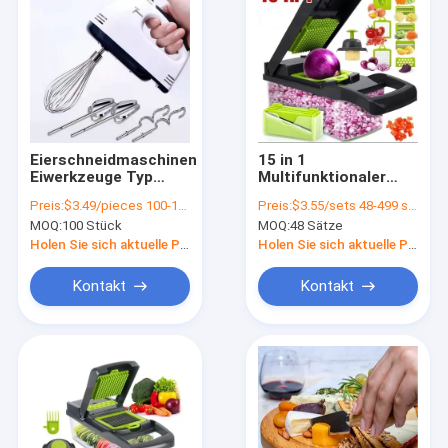
Eierschneidmaschinen
15 in 1
Eiwerkzeuge Typ
Multifunktionaler
Handschub
Gemüse-Chopper
Preis:
$3.49/pieces 100-1999 pieces
Preis:
$3.55/sets 48-499 sets
Rotationsblender
Heimküche
MOQ:
100 Stück
MOQ:
48 Sätze
Vielseitiger
Handschuh-Chopper
Milchschäumegerät
mit Custom Logo
Holen Sie sich aktuelle Preis
Holen Sie sich aktuelle Preis
Ei-Mixer
Kontakt
Kontakt
Startseite
Produkte
Über uns