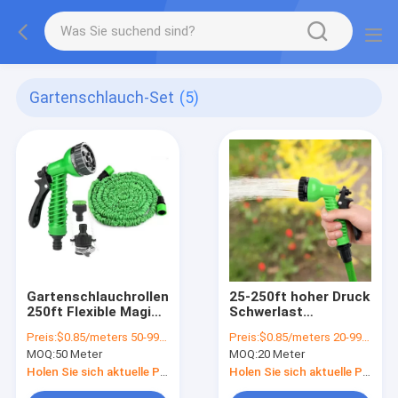
Gartenschlauch-Set
(5)
Gartenschlauchrollen
25-250ft hoher Druck
250ft Flexible Magic
Schwerlast
Teleskopische
Gartenwasserschlauch
Preis:
$0.85/meters 50-99 meters
Preis:
$0.85/meters 20-99 meters
Autodruck Waschen
Sprühdüse mit
MOQ:
50 Meter
MOQ:
20 Meter
Erweiterbare
erweiterbarem
Wasserrohr
Schlauch
Holen Sie sich aktuelle Preis
Holen Sie sich aktuelle Preis