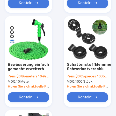
Kontakt
Kontakt
Bewässerung einfach
Schattenstoffklemmen
gemacht erweiterbar
Schwerlastverschlussgre
Magic Flex beheizter
für eine Vielzahl von
Preis:
$0.86/meters 10-99 meters
Preis:
$0.05/pieces 1000-4999 pieces
Garten Schlauch 25-
Sonnenschattennetz
MOQ:
10 Meter
MOQ:
1000 Stück
200FT mit
und
Sprühpistole
Plastikmaschenklemmen
Holen Sie sich aktuelle Preis
Holen Sie sich aktuelle Preis
Kontakt
Kontakt