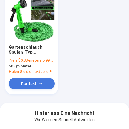
Gartenschlauch
Spulen-Typ
Wasserschlauch 25-
Preis:
$0.88/meters 5-99 meters
250FT Erweiterbare
MOQ:
5 Meter
Zauberbewässerung
mit hohem Druck
Holen Sie sich aktuelle Preis
Kontakt
Hinterlass Eine Nachricht
Wir Werden Schnell Antworten