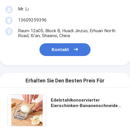
Mr. Li
13609259396
Raum 12a05, Block B, Huadi Jinzuo, Erhuan North
Road, Xi'an, Shaanxi, China
Kontakt
Erhalten Sie Den Besten Preis Für
Edelstahlkonservierter
Eierschinken-Bananenschneider
14*9,5*2,2cm Eierwerkzeuge für
gekochte Eier