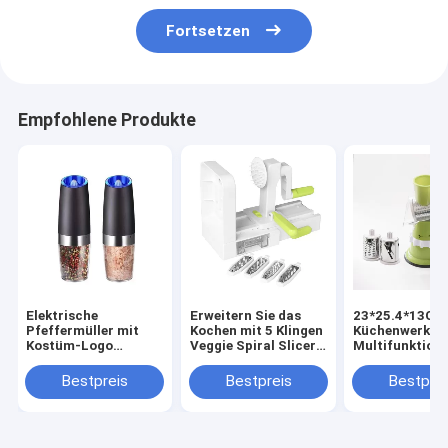
Fortsetzen
Empfohlene Produkte
Elektrische
Erweitern Sie das
23*25.4*13CM
Pfeffermüller mit
Kochen mit 5 Klingen
Küchenwerkze
Kostüm-Logo
Veggie Spiral Slicer
Multifunktion
Wiederaufladbare
ABS PS TPR 420
Lebensmittelv
Salz- und
Edelstahl
Handwerk
Bestpreis
Bestpreis
Bestprei
Pfeffermühle
Gemüseschnei
Schneider Han
Mini-Fleischm
Haushalt