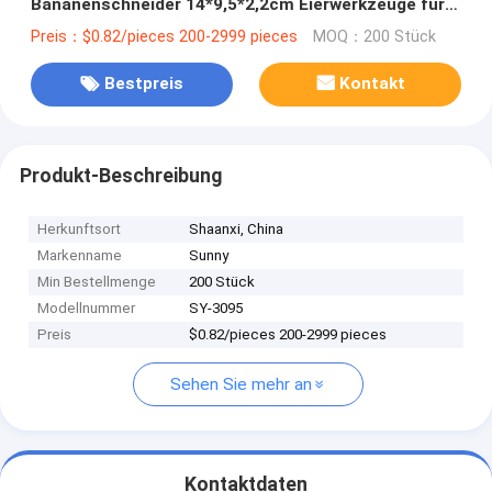
Bananenschneider 14*9,5*2,2cm Eierwerkzeuge für
gekochte Eier
Preis：$0.82/pieces 200-2999 pieces
MOQ：200 Stück
Bestpreis
Kontakt
Produkt-Beschreibung
Herkunftsort
Shaanxi, China
Markenname
Sunny
Min Bestellmenge
200 Stück
Modellnummer
SY-3095
Preis
$0.82/pieces 200-2999 pieces
Sehen Sie mehr an
Kontaktdaten