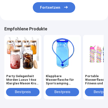
Fortsetzen
Empfohlene Produkte
Party Gelegenheit
Klappbare
Portable
Morden Luxus 16oz
Wasserflasche für
Wasserflasche
Klarglas Mason Krug
Sportcamping
Fitness und Re
mit Bambus Deckel
Langlebig und BPA-
Kreative Tarn
und Stroh
frei
Silikon Klappb
Bestpreis
Bestpreis
Bestprei