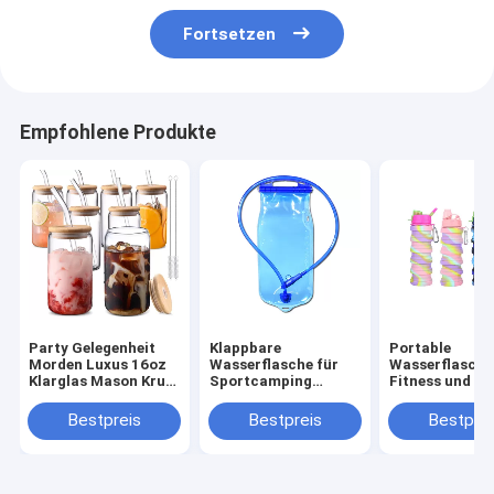
Fortsetzen
Empfohlene Produkte
Party Gelegenheit
Klappbare
Portable
Morden Luxus 16oz
Wasserflasche für
Wasserflasche
Klarglas Mason Krug
Sportcamping
Fitness und Re
mit Bambus Deckel
Langlebig und BPA-
Kreative Tarn
und Stroh
frei
Silikon Klappb
Bestpreis
Bestpreis
Bestprei