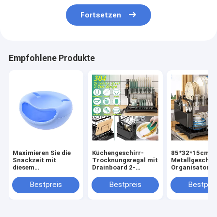
Fortsetzen
Empfohlene Produkte
Maximieren Sie die
Küchengeschirr-
85*32*15cm
Snackzeit mit
Trocknungsregal mit
Metallgeschir
diesem
Drainboard 2-
Organisator f
Doppelschicht-
Schicht
nachhaltiges 
Trocknobestand und
Klappgeschirr
hygienisches
Bestpreis
Bestpreis
Bestprei
Telefonhalter
Tellertrockne