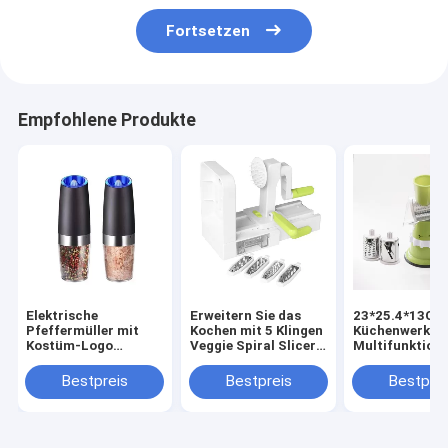
Fortsetzen
Empfohlene Produkte
Elektrische
Erweitern Sie das
23*25.4*13CM
Pfeffermüller mit
Kochen mit 5 Klingen
Küchenwerkze
Kostüm-Logo
Veggie Spiral Slicer
Multifunktion
Wiederaufladbare
ABS PS TPR 420
Lebensmittelv
Salz- und
Edelstahl
Handwerk
Bestpreis
Bestpreis
Bestprei
Pfeffermühle
Gemüseschnei
Schneider Han
Mini-Fleischm
Haushalt