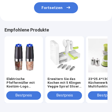
Fortsetzen
Empfohlene Produkte
Elektrische
Erweitern Sie das
23*25.4*13CM
Pfeffermüller mit
Kochen mit 5 Klingen
Küchenwerkze
Kostüm-Logo
Veggie Spiral Slicer
Multifunktion
Wiederaufladbare
ABS PS TPR 420
Lebensmittelv
Salz- und
Edelstahl
Handwerk
Bestpreis
Bestpreis
Bestprei
Pfeffermühle
Gemüseschnei
Schneider Han
Mini-Fleischm
Haushalt