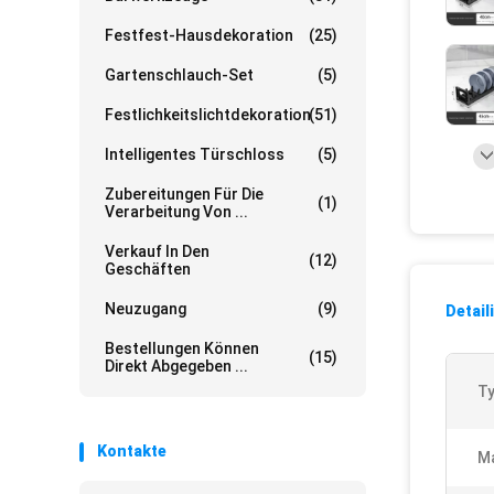
Festfest-Hausdekoration
(25)
Gartenschlauch-Set
(5)
Festlichkeitslichtdekoration
(51)
Intelligentes Türschloss
(5)
Zubereitungen Für Die
(1)
Verarbeitung Von ...
Verkauf In Den
(12)
Geschäften
Neuzugang
(9)
Detail
Bestellungen Können
(15)
Direkt Abgegeben ...
Ty
Kontakte
Ma