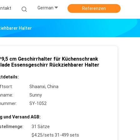
German
ntakt
Referenzen
iehbarer Halter
*9,5 cm Geschirrhalter für Küchenschrank
lade Essensgeschirr Rückziehbarer Halter
tdetails:
ftsort:
Shaanxi, China
nname:
Sunny
lnummer:
SY-1052
g und Versand AGB:
stellmenge:
31 Sätze
$4.25/sets 31-499 sets