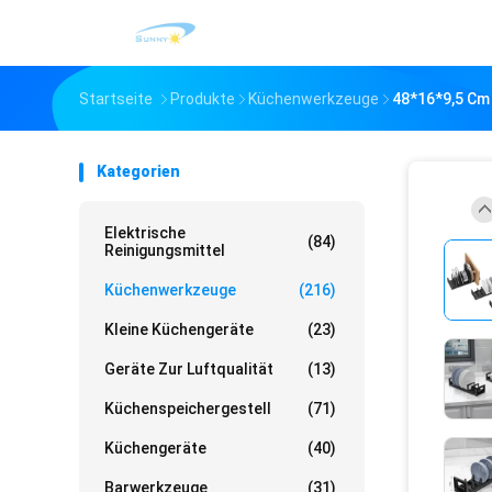
Startseite
Produkte
Küchenwerkzeuge
48*16*9,5 Cm
Kategorien
Elektrische
(84)
Reinigungsmittel
Küchenwerkzeuge
(216)
Kleine Küchengeräte
(23)
Geräte Zur Luftqualität
(13)
Küchenspeichergestell
(71)
Küchengeräte
(40)
Barwerkzeuge
(31)