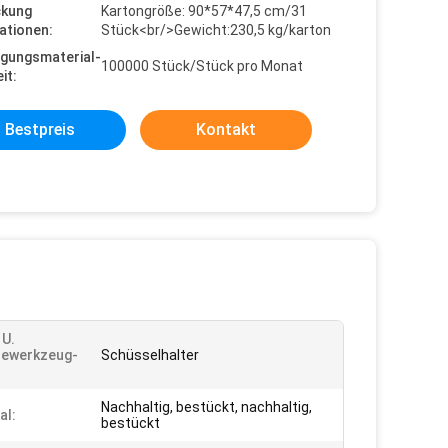
ckung
Kartongröße: 90*57*47,5 cm/31
ationen:
Stück<br/>Gewicht:230,5 kg/karton
gungsmaterial-
100000 Stück/Stück pro Monat
it:
Bestpreis
Kontakt
 U.
ewerkzeug-
Schüsselhalter
Nachhaltig, bestückt, nachhaltig,
al:
bestückt