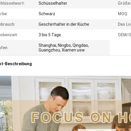
hlüsselwort:
Schüsselhalter
Größe
rbe:
Schwarz
MOQ:
ebrauch:
Geschirrhalter in der Küche
Das Lo
obenzeit:
3 bis 5 Tage
OEM/O
Shanghai, Ningbo, Qingdao,
fen:
Guangzhou, Xiamen usw.
kt-Beschreibung