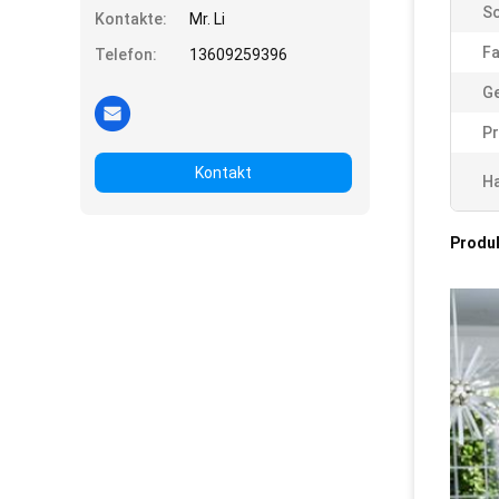
Sc
Kontakte:
Mr. Li
Fa
Telefon:
13609259396
G
Pr
Kontakt
Ha
Produ