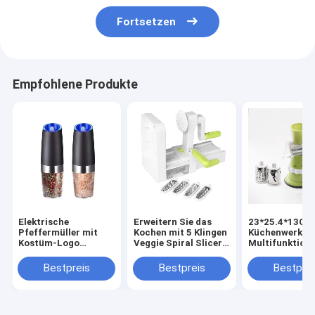
Fortsetzen
Empfohlene Produkte
Elektrische
Erweitern Sie das
23*25.4*13CM
Pfeffermüller mit
Kochen mit 5 Klingen
Küchenwerkze
Kostüm-Logo
Veggie Spiral Slicer
Multifunktion
Wiederaufladbare
ABS PS TPR 420
Lebensmittelv
Salz- und
Edelstahl
Handwerk
Bestpreis
Bestpreis
Bestprei
Pfeffermühle
Gemüseschnei
Schneider Han
Mini-Fleischm
Haushalt